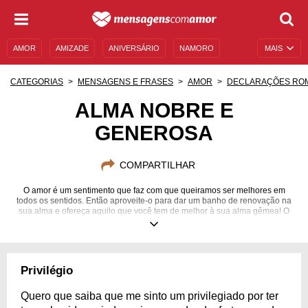
AMOR
AMIZADE
ANIVERSÁRIO
NAMORO
MAIS
SENTIMENTOS
LEGENDAS
DATAS ESPECIAIS
CATEGORIAS
MENSAGENS E FRASES
AMOR
DECLARAÇÕES RO
UNIVERSO FEMININO
AUTOAJUDA
DESCULPAS
ALMA NOBRE E
GENEROSA
MENSAGENS E FRASES
MENSAGENS DE ANIVERSÁRIO
ENTRETENIMENTO
FAMOSOS
BÍBLIA
COMPARTILHAR
O amor é um sentimento que faz com que queiramos ser melhores em
todos os sentidos. Então aproveite-o para dar um banho de renovação na
sua alma e ofereça aquilo que você tem de melhor à sua alma gêmea! O
amor merece tudo aquilo que há de bom.
Privilégio
Quero que saiba que me sinto um privilegiado por ter