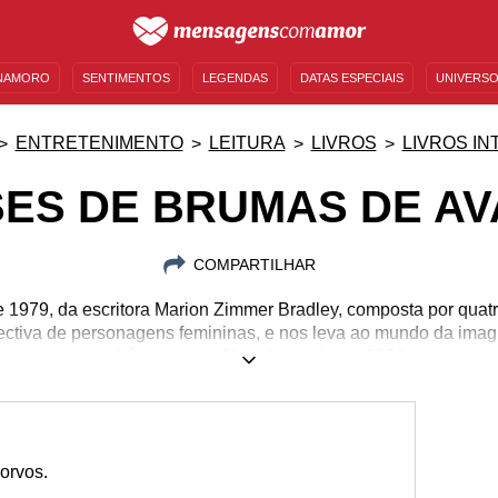
NAMORO
SENTIMENTOS
LEGENDAS
DATAS ESPECIAIS
UNIVERSO
MENSAGENS DE ANIVERSÁRIO
ENTRETENIMENTO
FAMOSOS
BÍBLIA
ENTRETENIMENTO
LEITURA
LIVROS
LIVROS IN
ES DE BRUMAS DE A
COMPARTILHAR
1979, da escritora Marion Zimmer Bradley, composta por quatro
ectiva de personagens femininas, e nos leva ao mundo da imagi
também com um filme, lançado em 2001.
corvos.