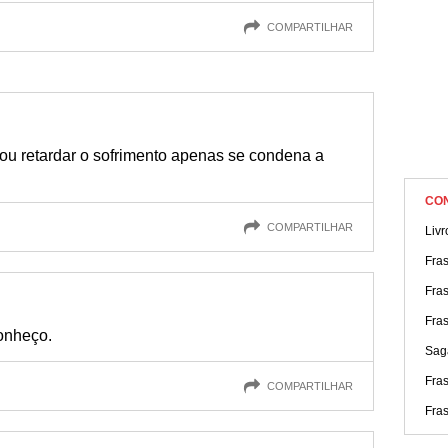
COMPARTILHAR
 ou retardar o sofrimento apenas se condena a
.
CO
COMPARTILHAR
Livr
Fra
Fra
Fras
onheço.
Sag
Fra
COMPARTILHAR
Fra