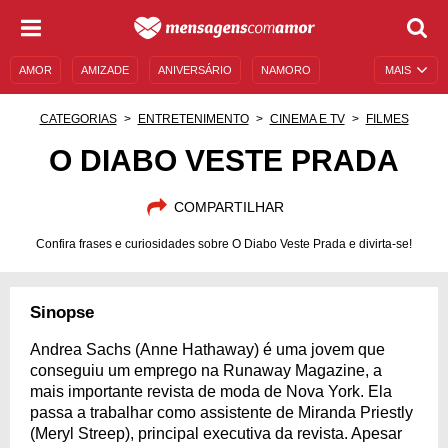
AMOR
AMIZADE
ANIVERSÁRIO
NAMORO
MAIS
SENTIMENTOS
LEGENDAS
DATAS ESPECIAIS
CATEGORIAS
ENTRETENIMENTO
CINEMA E TV
FILMES
UNIVERSO FEMININO
AUTOAJUDA
DESCULPAS
O DIABO VESTE PRADA
MENSAGENS E FRASES
MENSAGENS DE ANIVERSÁRIO
COMPARTILHAR
ENTRETENIMENTO
FAMOSOS
BÍBLIA
Confira frases e curiosidades sobre O Diabo Veste Prada e divirta-se!
Sinopse
Andrea Sachs (Anne Hathaway) é uma jovem que
conseguiu um emprego na Runaway Magazine, a
mais importante revista de moda de Nova York. Ela
passa a trabalhar como assistente de Miranda Priestly
(Meryl Streep), principal executiva da revista. Apesar