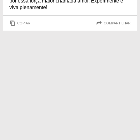
por essa força maior chamada amor. Experimente e
viva plenamente!
COPIAR
COMPARTILHAR