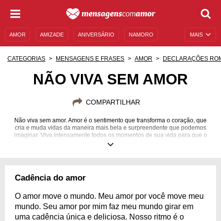
AMOR
AMIZADE
ANIVERSÁRIO
NAMORO
MAIS
SENTIMENTOS
LEGENDAS
DATAS ESPECIAIS
CATEGORIAS
MENSAGENS E FRASES
AMOR
DECLARAÇÕES RO
UNIVERSO FEMININO
AUTOAJUDA
DESCULPAS
NÃO VIVA SEM AMOR
MENSAGENS E FRASES
MENSAGENS DE ANIVERSÁRIO
COMPARTILHAR
ENTRETENIMENTO
FAMOSOS
BÍBLIA
Não viva sem amor. Amor é o sentimento que transforma o coração, que
cria e muda vidas da maneira mais bela e surpreendente que podemos
imaginar. Viva intensamente todos os momentos de sua vida para que o
amor entre em seu coração.
Cadência do amor
O amor move o mundo. Meu amor por você move meu
mundo. Seu amor por mim faz meu mundo girar em
uma cadência única e deliciosa. Nosso ritmo é o