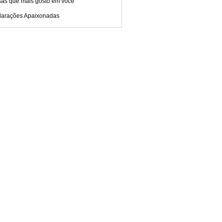
sas que mais gosto em você
larações Apaixonadas