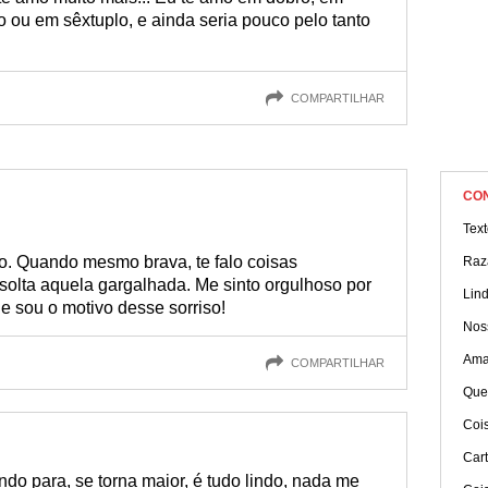
o ou em sêxtuplo, e ainda seria pouco pelo tanto
COMPARTILHAR
CO
Tex
so. Quando mesmo brava, te falo coisas
Raz
solta aquela gargalhada. Me sinto orgulhoso por
Lin
ue sou o motivo desse sorriso!
Nos
Amar
COMPARTILHAR
Que
Coi
Car
 para, se torna maior, é tudo lindo, nada me