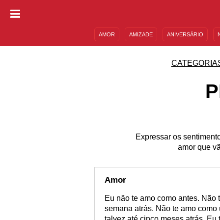
AMOR
AMIZADE
ANIVERSÁRIO
DESCULPAS
MENSAGENS E FRASES
CATEGORIA
P
Expressar os sentimento
amor que vã
Amor
Eu não te amo como antes. Não
semana atrás. Não te amo como u
talvez até cinco meses atrás. Eu