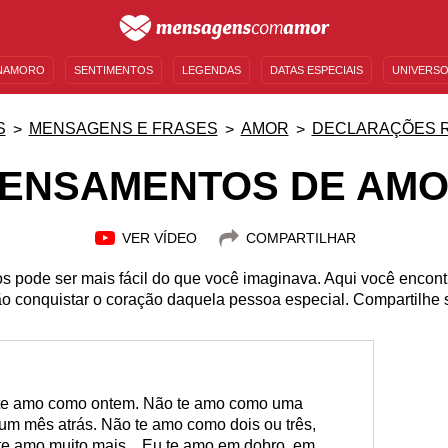
NAMORO
SENTIMENTOS
LEGENDAS
DATAS ESPECIAIS
UNIVERSO
MENSAGENS DE ANIVERSÁRIO
ENTRETENIMENTO
FAMOSOS
BÍBLIA
S
MENSAGENS E FRASES
AMOR
DECLARAÇÕES 
ENSAMENTOS DE AM
VER VÍDEO
COMPARTILHAR
s pode ser mais fácil do que você imaginava. Aqui você enco
o conquistar o coração daquela pessoa especial. Compartilhe 
 te amo como ontem. Não te amo como uma
m mês atrás. Não te amo como dois ou três,
 te amo muito mais... Eu te amo em dobro, em