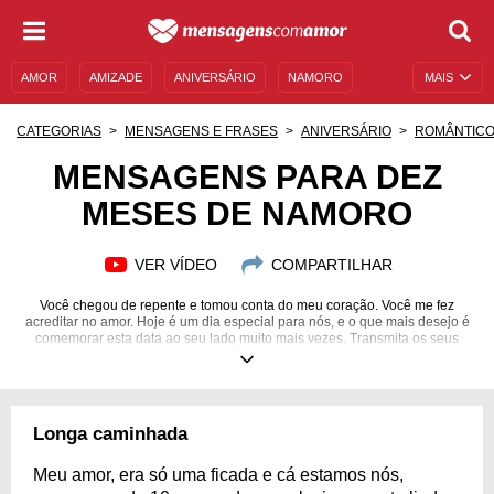
AMOR
AMIZADE
ANIVERSÁRIO
NAMORO
MAIS
SENTIMENTOS
LEGENDAS
DATAS ESPECIAIS
CATEGORIAS
MENSAGENS E FRASES
ANIVERSÁRIO
ROMÂNTIC
UNIVERSO FEMININO
AUTOAJUDA
DESCULPAS
MENSAGENS PARA DEZ
MESES DE NAMORO
MENSAGENS E FRASES
MENSAGENS DE ANIVERSÁRIO
ENTRETENIMENTO
FAMOSOS
BÍBLIA
VER VÍDEO
COMPARTILHAR
Você chegou de repente e tomou conta do meu coração. Você me fez
acreditar no amor. Hoje é um dia especial para nós, e o que mais desejo é
comemorar esta data ao seu lado muito mais vezes. Transmita os seus
sentimentos pela pessoa que está ao seu lado em todos os momentos.
Longa caminhada
Meu amor, era só uma ficada e cá estamos nós,