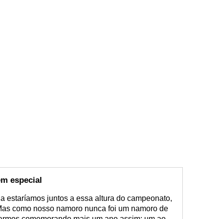
ém especial
 estaríamos juntos a essa altura do campeonato,
 Mas como nosso namoro nunca foi um namoro de
estarmos comemorando mais um ano assim: um ao