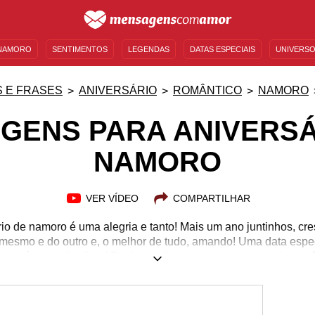
NAMORO
SENTIMENTOS
LEGENDAS
DATAS ESPECIAIS
UNIVERSO
MENSAGENS DE ANIVERSÁRIO
ENTRETENIMENTO
FAMOSOS
BÍBLIA
 E FRASES
ANIVERSÁRIO
ROMÂNTICO
NAMORO
GENS PARA ANIVERSÁ
NAMORO
VER VÍDEO
COMPARTILHAR
io de namoro é uma alegria e tanto! Mais um ano juntinhos, c
 mesmo e do outro e, o melhor de tudo, amando! Uma data espe
nos mínimos detalhes! Declare todo seu amor com as mais rom
que expressam tudo: amor, carinho, paixão, desejo, admiração,
ja uma oportunidade de renovar a escolha, a vontade de estar 
 casal! Aproveite, abrace, beije, declare-se. Viva o amor em ca