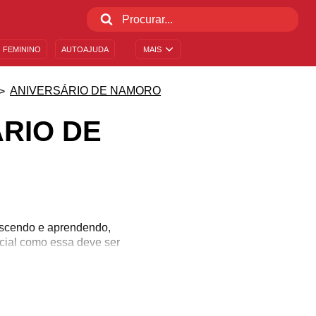
 FEMININO
AUTOAJUDA
MAIS
ANIVERSÁRIO DE NAMORO
RIO DE
rescendo e aprendendo,
cial como essa deve ser
ânticas mensagens para
 respeito e fidelidade.
junto e comemorar tudo o
da gesto!