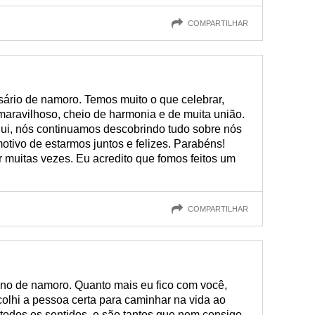
COMPARTILHAR
sário de namoro. Temos muito o que celebrar,
maravilhoso, cheio de harmonia e de muita união.
qui, nós continuamos descobrindo tudo sobre nós
motivo de estarmos juntos e felizes. Parabéns!
ir muitas vezes. Eu acredito que fomos feitos um
COMPARTILHAR
o de namoro. Quanto mais eu fico com você,
olhi a pessoa certa para caminhar na vida ao
odos os sentidos, e são tantos que nem consigo