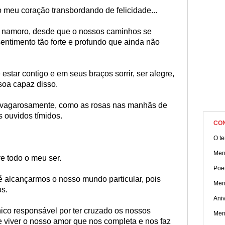
 meu coração transbordando de felicidade...
o namoro, desde que o nossos caminhos se
entimento tão forte e profundo que ainda não
star contigo e em seus braços sorrir, ser alegre,
ssoa capaz disso.
 vagarosamente, como as rosas nas manhãs de
 ouvidos tímidos.
CO
O t
Men
e todo o meu ser.
Poe
é alcançarmos o nosso mundo particular, pois
Men
os.
Aniv
ico responsável por ter cruzado os nossos
Men
viver o nosso amor que nos completa e nos faz