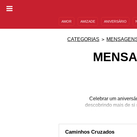
AMOR
AMIZADE
ANIVERSÁRIO
DESCULPAS
MENSAGENS E FRASES
CATEGORIAS
MENSAGENS
MENSA
Celebrar um aniversár
descobrindo mais de si
celebrada ao máximo, 
Aniversário de Namoro 
Que cada aniversário se
que une o
Caminhos Cruzados