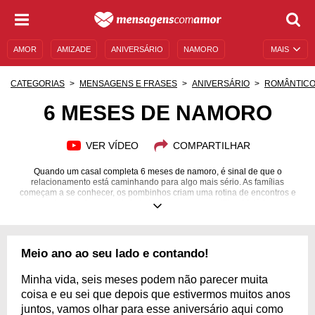
AMOR
AMIZADE
ANIVERSÁRIO
NAMORO
MAIS
SENTIMENTOS
LEGENDAS
DATAS ESPECIAIS
CATEGORIAS
MENSAGENS E FRASES
ANIVERSÁRIO
ROMÂNTIC
UNIVERSO FEMININO
AUTOAJUDA
DESCULPAS
6 MESES DE NAMORO
MENSAGENS E FRASES
MENSAGENS DE ANIVERSÁRIO
VER VÍDEO
COMPARTILHAR
ENTRETENIMENTO
FAMOSOS
BÍBLIA
Quando um casal completa 6 meses de namoro, é sinal de que o
relacionamento está caminhando para algo mais sério. As famílias
começam a se conhecer, os pombinhos criam uma rotina de encontros e
ganham cada vez mais intimidade para compartilhar histórias,
inseguranças, vitórias e memórias. É uma data que deve ser celebrada
com a mesma empolgação de quando as pessoas apaixonadas estavam
no primeiro dia de namoro. Com mensagens de 6 meses de namoro, é
ainda mais fácil traduzir uma parte da sua alegria e do seu amor por essa
Meio ano ao seu lado e contando!
pessoa que está dividindo a vida com você. Comemore o aniversário de 6
meses de namoro com palavras cheias de afeto e de paixão!
Minha vida, seis meses podem não parecer muita
coisa e eu sei que depois que estivermos muitos anos
juntos, vamos olhar para esse aniversário aqui como