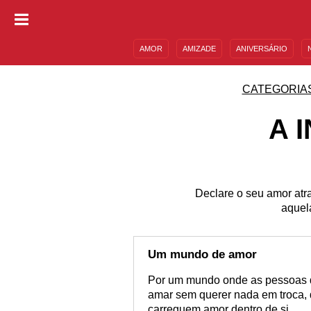
AMOR
AMIZADE
ANIVERSÁRIO
DESCULPAS
MENSAGENS E FRASES
CATEGORIA
A 
Declare o seu amor atr
aquel
Um mundo de amor
Por um mundo onde as pessoas d
amar sem querer nada em troca,
carreguem amor dentro de si.