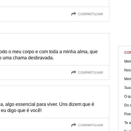
COMPARTILHAR
do o meu corpo e com toda a minha alma, que
CO
o uma chama desbravada.
Men
Nos
COMPARTILHAR
Men
Sua
O qu
da, algo essencial para viver. Uns dizem que é
Do 
 eu digo que é você!
Poe
Te 
COMPARTILHAR