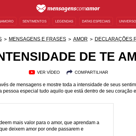
NAMORO
SENTIMENTOS
LEGENDAS
DATAS ESPECIAIS
UNIVERSO
MENSAGENS DE ANIVERSÁRIO
ENTRETENIMENTO
FAMOSOS
BÍBLIA
S
MENSAGENS E FRASES
AMOR
DECLARAÇÕES 
INTENSIDADE DE TE A
VER VÍDEO
COMPARTILHAR
avés de mensagens e mostre toda a intensidade de seus senti
a pessoa especial tudo aquilo que está dentro de seu coração e
eem mais valor para o amor, que aprendam a
 que deixem amor por onde passarem e