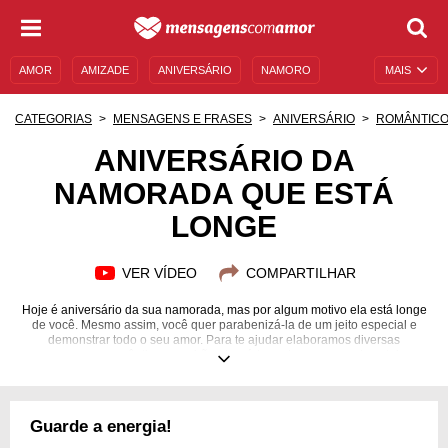
AMOR
AMIZADE
ANIVERSÁRIO
NAMORO
MAIS
SENTIMENTOS
LEGENDAS
DATAS ESPECIAIS
CATEGORIAS
MENSAGENS E FRASES
ANIVERSÁRIO
ROMÂNTIC
UNIVERSO FEMININO
AUTOAJUDA
DESCULPAS
ANIVERSÁRIO DA
NAMORADA QUE ESTÁ
MENSAGENS E FRASES
MENSAGENS DE ANIVERSÁRIO
LONGE
ENTRETENIMENTO
FAMOSOS
BÍBLIA
VER VÍDEO
COMPARTILHAR
Hoje é aniversário da sua namorada, mas por algum motivo ela está longe
de você. Mesmo assim, você quer parabenizá-la de um jeito especial e
demonstrar todo o seu amor. Para te ajudar elaboramos diversas
mensagens românticas que irão alegrá-la onde quer que ela esteja.
Confira!
Guarde a energia!