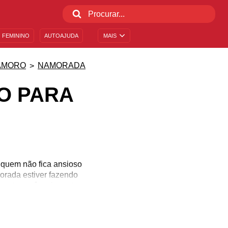
 FEMININO
AUTOAJUDA
MAIS
AMORO
NAMORADA
O PARA
 quem não fica ansioso
orada estiver fazendo
quanto você se importa e
vai ficar para sempre na
mensagens de aniversário
amada!