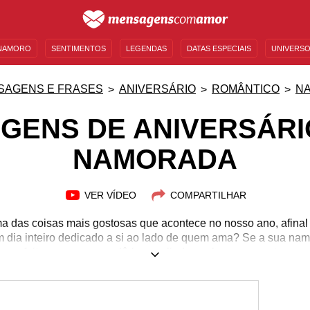
NAMORO
SENTIMENTOS
LEGENDAS
DATAS ESPECIAIS
UNIVERSO
MENSAGENS DE ANIVERSÁRIO
ENTRETENIMENTO
FAMOSOS
BÍBLIA
SAGENS E FRASES
ANIVERSÁRIO
ROMÂNTICO
N
GENS DE ANIVERSÁRI
NAMORADA
VER VÍDEO
COMPARTILHAR
ma das coisas mais gostosas que acontece no nosso ano, afinal
 dia inteiro dedicado a si ao lado de quem ama? Se a sua nam
ia perfeito para surpreendê-la com lindas palavras e mostrar o 
rque esse dia com um presente simples, mas cheio de amor, que 
o especial! Encontre aqui nossa exclusiva seleção de lindas 
namorada, escolha a que mais gostar e celebre a vida da sua 