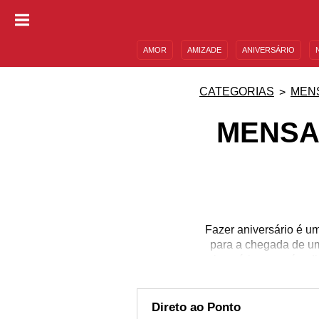
AMOR
AMIZADE
ANIVERSÁRIO
DESCULPAS
MENSAGENS E FRASES
CATEGORIAS
MEN
MENSA
Fazer aniversário é u
para a chegada de um
aniversário, esse é o d
aprecia a vida dela! Ma
memória: uma felicitaçã
para 
Direto ao Ponto