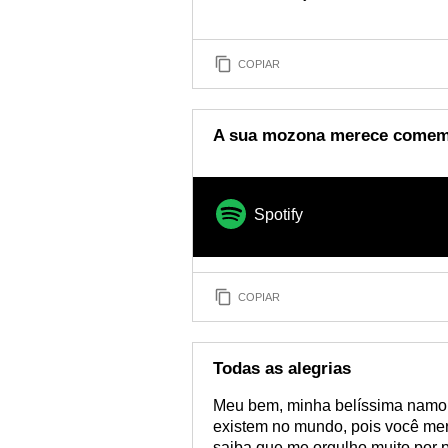
COPIAR
A sua mozona merece comemo
Spotify
COPIAR
Todas as alegrias
Meu bem, minha belíssima namora
existem no mundo, pois você mere
saiba que me orgulho muito por p