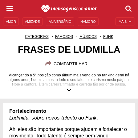
AMOR
AMIZADE
ANIVERSÁRIO
NAMORO
MAIS
SENTIMENTOS
LEGENDAS
DATAS ESPECIAIS
CATEGORIAS
FAMOSOS
MÚSICOS
FUNK
UNIVERSO FEMININO
AUTOAJUDA
DESCULPAS
FRASES DE LUDMILLA
MENSAGENS E FRASES
MENSAGENS DE ANIVERSÁRIO
COMPARTILHAR
ENTRETENIMENTO
FAMOSOS
BÍBLIA
Alcançando a 5° posição como álbum mais vendido no ranking geral há
alguns anos, Ludmilla mostra todo o seu talento e carisma nesta página.
Hoje a cantora já tem carreira firmada e carrega fãs por onde passa.
Conheça mais sobre ela por meio de frases e pensamentos da funkeira.
24/04/1995
Fortalecimento
Ludmilla, sobre novos talento do Funk.
Ah, eles são importantes porque ajudam a fortalecer o
movimento. Todo talento é sempre bem-vindo!