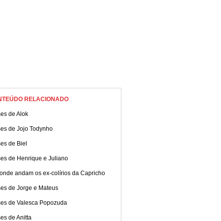
NTEÚDO RELACIONADO
es de Alok
ses de Jojo Todynho
es de Biel
es de Henrique e Juliano
 onde andam os ex-colírios da Capricho
ses de Jorge e Mateus
ses de Valesca Popozuda
es de Anitta