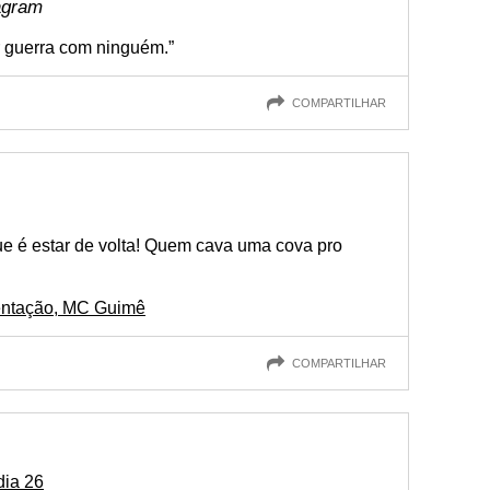
agram
guerra com ninguém.”
COMPARTILHAR
e é estar de volta! Quem cava uma cova pro
stentação, MC Guimê
COMPARTILHAR
dia 26