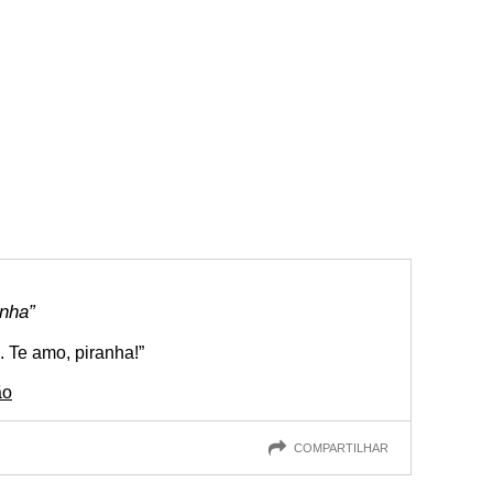
nha”
. Te amo, piranha!”
ão
COMPARTILHAR