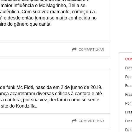
maior influência o Mc Magrinho, Bella se
e autêntica. Com sua voz marcante, começou a
a" e desde então tornou-se muito conhecida no
tro do gênero que canta.
COMPARTILHAR
CO
Fras
Fra
Fras
 de funk Mc Fioti, nascida em 2 de junho de 2019.
nça acarretaram diversas críticas à cantora e até
Fras
 a cantora, por sua vez, declarou como se sente
Por
site do Kondzilla.
Fra
COMPARTILHAR
Fra
Fras