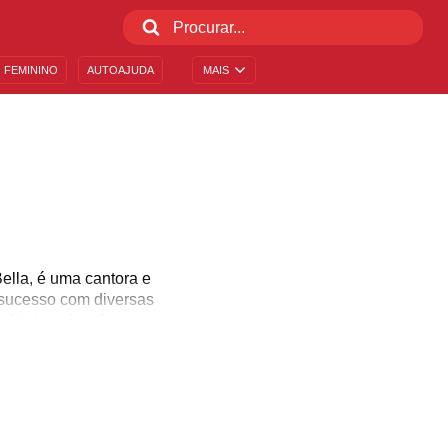
 FEMININO
AUTOAJUDA
MAIS
ella, é uma cantora e
 sucesso com diversas
 e Mc Livinho. Com uma
 com Mc Fioti, a Mc tem
dependente, Bella mostra
 as críticas e exibindo
a!