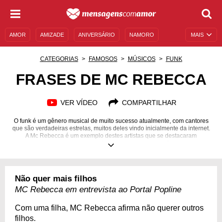
AMOR
AMIZADE
ANIVERSÁRIO
NAMORO
MAIS
SENTIMENTOS
LEGENDAS
DATAS ESPECIAIS
CATEGORIAS
FAMOSOS
MÚSICOS
FUNK
UNIVERSO FEMININO
AUTOAJUDA
DESCULPAS
FRASES DE MC REBECCA
MENSAGENS E FRASES
MENSAGENS DE ANIVERSÁRIO
VER VÍDEO
COMPARTILHAR
ENTRETENIMENTO
FAMOSOS
BÍBLIA
O funk é um gênero musical de muito sucesso atualmente, com cantores
que são verdadeiras estrelas, muitos deles vindo inicialmente da internet.
A Mc Rebecca é um exemplo destes artistas que se destacaram
inicialmente no ambiente digital. A jovem cantora carioca (ela tem apenas
20 anos de idade) já faz parte do hall de cantores conhecidos do funk e faz
muitos shows Brasil afora. Sua grande referência é a cantora Ludmilla, que
colaborou muito para seu sucesso no mundo da música. Se você ficou
curioso para saber mais sobre a trajetória e as declarações marcantes da
Não quer mais filhos
cantora, confira nossa seleção especial!
MC Rebecca em entrevista ao Portal Popline
05/06/1998
Com uma filha, MC Rebecca afirma não querer outros
filhos.