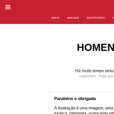
AMOR
AMIZADE
ANIVERSÁRIO
DESCULPAS
MENSAGENS E FRASES
HOMEN
Há muito tempo atrás
rupestres. Hoje em
tecnológicos para seu a
se expressa por meio d
projetos gráficos, agê
como: Gabriel Picolo
Parabéns e obrigada
A ilustração é uma imagem, uma 
explica, interpreta, acrescenta i