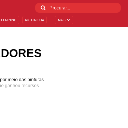
 FEMININO
AUTOAJUDA
MAIS
ADORES
por meio das pinturas
que ganhou recursos
nais é o ilustrador, que
, podendo trabalhar com
es nomes da ilustração,
u impecável trabalho,