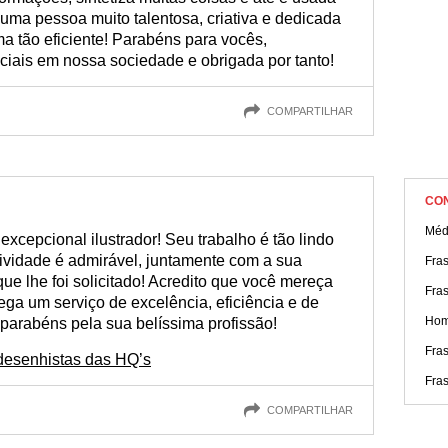
 uma pessoa muito talentosa, criativa e dedicada
ma tão eficiente! Parabéns para vocês,
nciais em nossa sociedade e obrigada por tanto!
COMPARTILHAR
CO
Médi
cepcional ilustrador! Seu trabalho é tão lindo
tividade é admirável, juntamente com a sua
Fra
 que lhe foi solicitado! Acredito que você mereça
Fra
ga um serviço de excelência, eficiência e de
Hom
 parabéns pela sua belíssima profissão!
Fras
desenhistas das HQ’s
Fra
COMPARTILHAR