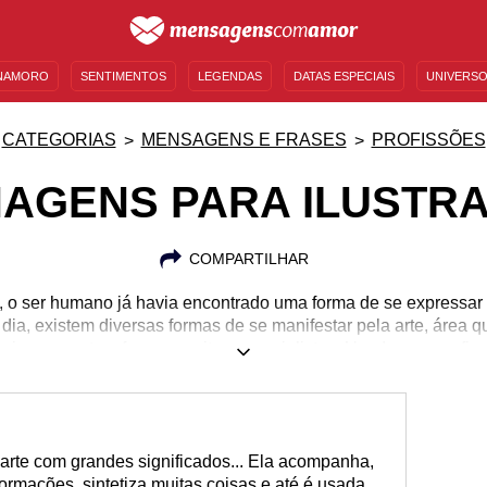
NAMORO
SENTIMENTOS
LEGENDAS
DATAS ESPECIAIS
UNIVERSO
MENSAGENS DE ANIVERSÁRIO
ENTRETENIMENTO
FAMOSOS
BÍBLIA
CATEGORIAS
MENSAGENS E FRASES
PROFISSÕES
AGENS PARA ILUSTR
COMPARTILHAR
, o ser humano já havia encontrado uma forma de se expressar 
 dia, existem diversas formas de se manifestar pela arte, área 
primoramento e formou muitos especialistas. Um desses profissio
a sua arte. Dotado de criatividade, ele cria e dá vida a ideias
ncias de publicidade, editoras, entre outros. No Brasil, há grand
, Klebs Júnior e Mayara Lista. Homenageie um ilustrador por se
surpreenda-o com uma linda mensagem. Inspire-se!
arte com grandes significados... Ela acompanha,
nformações, sintetiza muitas coisas e até é usada