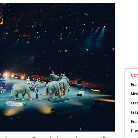
circo e reflita sobre essa possibilidade!
CO
Fra
Médi
Fra
Fras
Fra
Hom