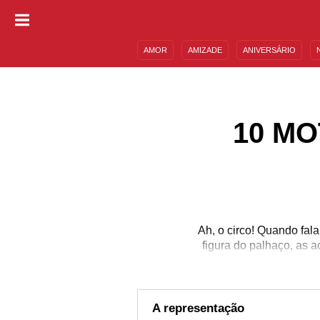
AMOR
AMIZADE
ANIVERSÁRIO
DESCULPAS
MENSAGENS E FRASES
10 M
Ah, o circo! Quando fal
figura do palhaço, as a
para oferecer manifest
que vivemos pelo meno
especial. Já pensou e
dias? Poder ajudar a c
A representação