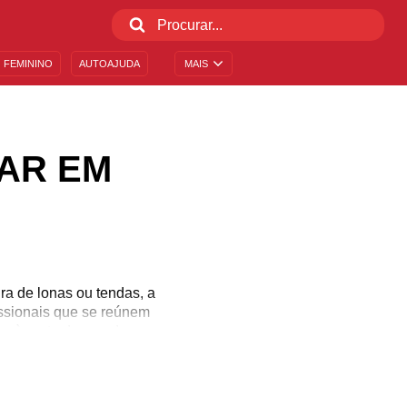
 FEMININO
AUTOAJUDA
MAIS
AR EM
ra de lonas ou tendas, a
fissionais que se reúnem
tar à parte do mundo em
nectando com uma magia
s acontecerem todos os
tivos para trabalhar em