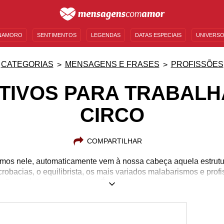
NAMORO
SENTIMENTOS
LEGENDAS
DATAS ESPECIAIS
UNIVERSO
MENSAGENS DE ANIVERSÁRIO
ENTRETENIMENTO
FAMOSOS
BÍBLIA
CATEGORIAS
MENSAGENS E FRASES
PROFISSÕES
OTIVOS PARA TRABALH
CIRCO
COMPARTILHAR
amos nele, automaticamente vem à nossa cabeça aquela estrutu
crobacias, o equilibrista, os mais variados malabarismos e pro
ações artísticas envolventes. É um universo que nos permite es
s por um tempo, nos fazendo rir, chorar de emoção e nos co
m fazer parte dessa gama de pessoas que fazem os espetáculo
onstruir memórias em crianças, jovens e adultos? Confira 10 mo