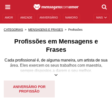
AMOR
AMIZADE
ANIVERSÁRIO
NAMORO
MAIS
SENTIMENTOS
LEGENDAS
DATAS ESPECIAIS
Profissões
CATEGORIAS
MENSAGENS E FRASES
UNIVERSO FEMININO
AUTOAJUDA
DESCULPAS
Profissões em Mensagens e
MENSAGENS E FRASES
MENSAGENS DE ANIVERSÁRIO
Frases
ENTRETENIMENTO
FAMOSOS
BÍBLIA
Cada profissional é, de alguma maneira, um artista de sua
área. Eles exercem os seus trabalhos com maestria,
sempre dispostos a darem o seu melhor.
Por esse motivo e muitos outros, cada profissional merece
receber o devido reconhecimento pela função que pratica,
ANIVERSÁRIO POR
PROFISSÃO
independentemente de qual seja. Desde o pedreiro até o
advogado, da empregada à governanta, todos esses
profissionais são importantes da sua maneira.