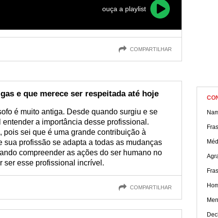
ouça a playlist
COMPARTILHAR
gas e que merece ser respeitada até hoje
CO
ósofo é muito antiga. Desde quando surgiu e se
Nam
 entender a importância desse profissional.
Fra
, pois sei que é uma grande contribuição à
e sua profissão se adapta a todas as mudanças
Médi
scando compreender as ações do ser humano no
Agr
ser esse profissional incrível.
Fra
Hom
COMPARTILHAR
Men
Dec