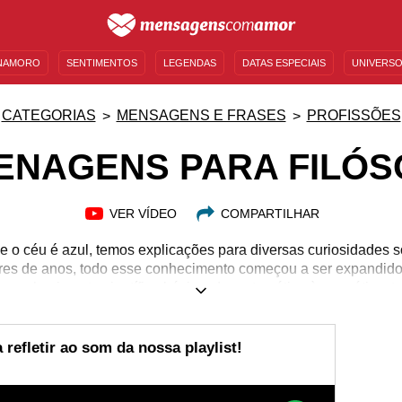
NAMORO
SENTIMENTOS
LEGENDAS
DATAS ESPECIAIS
UNIVERSO
MENSAGENS DE ANIVERSÁRIO
ENTRETENIMENTO
FAMOSOS
BÍBLIA
CATEGORIAS
MENSAGENS E FRASES
PROFISSÕES
ENAGENS PARA FILÓS
VER VÍDEO
COMPARTILHAR
 o céu é azul, temos explicações para diversas curiosidades s
ares de anos, todo esse conhecimento começou a ser expandido
odo conhecimento científico básico, da matemática à gramática, t
ios da pergunta “por que/como isso acontece?”. Alguém que s
uro, mesmo na sociedade atual, estudando e sendo um(a) filóso
eito das pessoas à sua volta. Então explore diversas mensage
refletir ao som da nossa playlist!
respeito por essas pessoas tão incríveis!