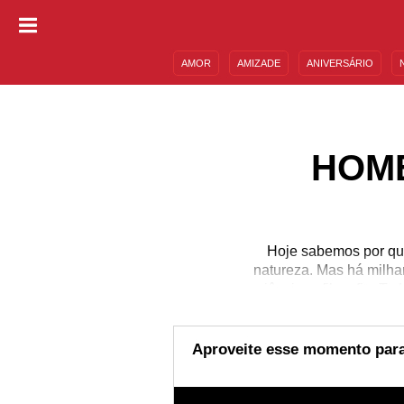
AMOR
AMIZADE
ANIVERSÁRIO
DESCULPAS
MENSAGENS E FRASES
HOM
Hoje sabemos por que
natureza. Mas há milh
ciência: a filosofia. T
uma origem nos primórd
esse entendimento p
reconhecimento e resp
Aproveite esse momento para 