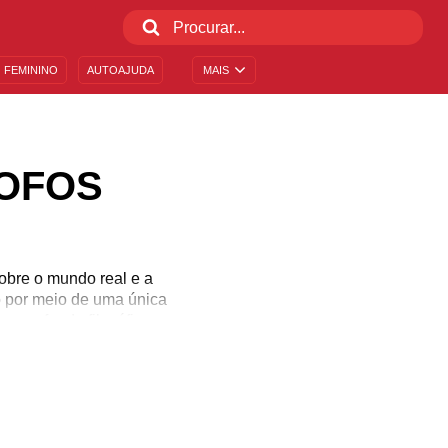
 FEMININO
AUTOAJUDA
MAIS
OFOS
obre o mundo real e a
 por meio de uma única
em um fundo filosófico e
e dispõe a ainda buscar
fo(a), merece todo o
ns cheias de carinho e