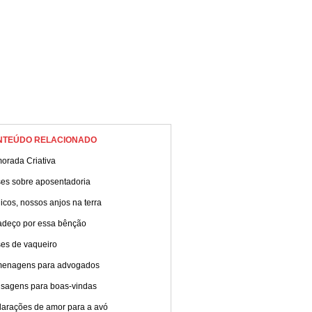
NTEÚDO RELACIONADO
orada Criativa
ses sobre aposentadoria
cos, nossos anjos na terra
adeço por essa bênção
ses de vaqueiro
enagens para advogados
sagens para boas-vindas
larações de amor para a avó