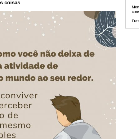
s coisas
Men
con
Fras