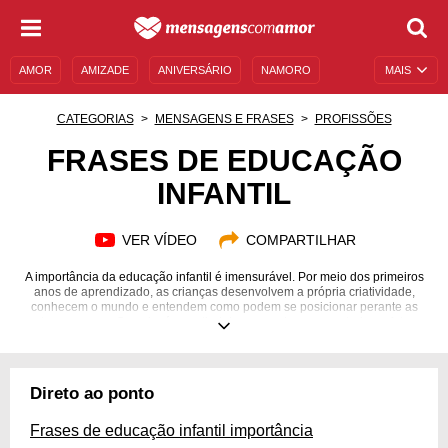
AMOR
AMIZADE
ANIVERSÁRIO
NAMORO
MAIS
SENTIMENTOS
LEGENDAS
DATAS ESPECIAIS
CATEGORIAS
MENSAGENS E FRASES
PROFISSÕES
UNIVERSO FEMININO
AUTOAJUDA
DESCULPAS
FRASES DE EDUCAÇÃO
INFANTIL
MENSAGENS E FRASES
MENSAGENS DE ANIVERSÁRIO
ENTRETENIMENTO
FAMOSOS
BÍBLIA
VER VÍDEO
COMPARTILHAR
A importância da educação infantil é imensurável. Por meio dos primeiros
anos de aprendizado, as crianças desenvolvem a própria criatividade,
conhecem o mundo e entendem como podem se posicionar perante as
outras pessoas. Ou seja, é a partir dela que podemos construir um futuro
que supere os problemas do passado. Para mostrar a importância disso
tudo, compartilhe frases de educação infantil!
Direto ao ponto
Frases de educação infantil importância