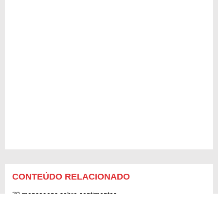
CONTEÚDO RELACIONADO
30 mensagens sobre sentimentos
Sentimentos cruzados