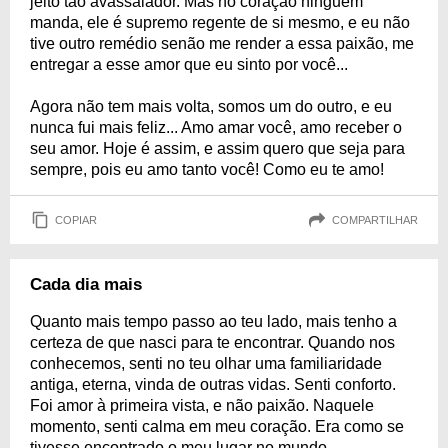
jeito tão avassalador. Mas no coração ninguém
manda, ele é supremo regente de si mesmo, e eu não
tive outro remédio senão me render a essa paixão, me
entregar a esse amor que eu sinto por você...
Agora não tem mais volta, somos um do outro, e eu
nunca fui mais feliz... Amo amar você, amo receber o
seu amor. Hoje é assim, e assim quero que seja para
sempre, pois eu amo tanto você! Como eu te amo!
COPIAR
COMPARTILHAR
Cada dia mais
Quanto mais tempo passo ao teu lado, mais tenho a
certeza de que nasci para te encontrar. Quando nos
conhecemos, senti no teu olhar uma familiaridade
antiga, eterna, vinda de outras vidas. Senti conforto.
Foi amor à primeira vista, e não paixão. Naquele
momento, senti calma em meu coração. Era como se
tivesse encontrado o meu lugar no mundo.