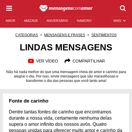
AMOR
AMIZADE
ANIVERSÁRIO
NAMORO
MAIS
SENTIMENTOS
LEGENDAS
DATAS ESPECIAIS
CATEGORIAS
MENSAGENS E FRASES
SENTIMENTOS
UNIVERSO FEMININO
AUTOAJUDA
DESCULPAS
LINDAS MENSAGENS
MENSAGENS E FRASES
MENSAGENS DE ANIVERSÁRIO
VER VÍDEO
COMPARTILHAR
ENTRETENIMENTO
FAMOSOS
BÍBLIA
Não há nada melhor do que uma mensagem cheia de amor e carinho para
alegrar o dia. Por isso, envie mensagens que são maravilhosas e
transforme o dia das pessoas que você tanto ama!
Fonte de carinho
Dentre tantas fontes de carinho que encontramos
durante a nossa vida, certamente nenhuma delas
supera o amor infinito dos nossos avós. Quatro
pessoas unidas para oferecer muito amor e carinho da