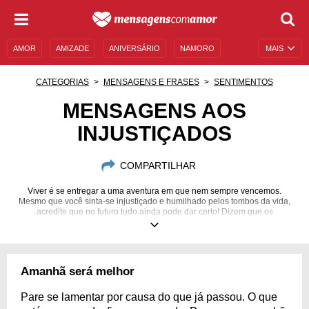
AMOR
AMIZADE
ANIVERSÁRIO
NAMORO
MAIS
SENTIMENTOS
LEGENDAS
DATAS ESPECIAIS
CATEGORIAS
MENSAGENS E FRASES
SENTIMENTOS
UNIVERSO FEMININO
AUTOAJUDA
DESCULPAS
MENSAGENS AOS
INJUSTIÇADOS
MENSAGENS E FRASES
MENSAGENS DE ANIVERSÁRIO
ENTRETENIMENTO
FAMOSOS
BÍBLIA
COMPARTILHAR
Viver é se entregar a uma aventura em que nem sempre vencemos.
Mesmo que você sinta-se injustiçado e humilhado pelos tombos da vida,
acredite que no futuro tudo ainda pode dar certo! Dizem que os
humilhados serão exaltados... Será verdade? Confira reflexões para sentir-
se melhor!
Amanhã será melhor
Pare se lamentar por causa do que já passou. O que