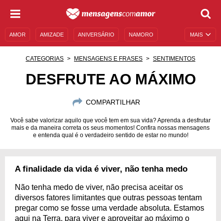
AMOR
AMIZADE
ANIVERSÁRIO
NAMORO
MAIS
SENTIMENTOS
LEGENDAS
DATAS ESPECIAIS
CATEGORIAS
MENSAGENS E FRASES
SENTIMENTOS
UNIVERSO FEMININO
AUTOAJUDA
DESCULPAS
DESFRUTE AO MÁXIMO
MENSAGENS E FRASES
MENSAGENS DE ANIVERSÁRIO
COMPARTILHAR
ENTRETENIMENTO
FAMOSOS
BÍBLIA
Você sabe valorizar aquilo que você tem em sua vida? Aprenda a desfrutar
mais e da maneira correta os seus momentos! Confira nossas mensagens
e entenda qual é o verdadeiro sentido de estar no mundo!
A finalidade da vida é viver, não tenha medo
Não tenha medo de viver, não precisa aceitar os
diversos fatores limitantes que outras pessoas tentam
pregar como se fosse uma verdade absoluta. Estamos
aqui na Terra, para viver e aproveitar ao máximo o