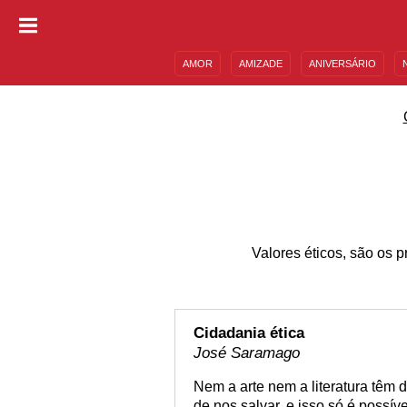
AMOR
AMIZADE
ANIVERSÁRIO
DESCULPAS
MENSAGENS E FRASES
Valores éticos, são os p
Cidadania ética
José Saramago
Nem a arte nem a literatura têm 
de nos salvar, e isso só é possí