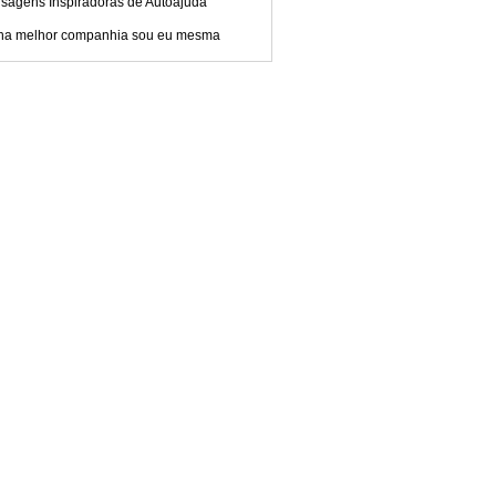
sagens Inspiradoras de Autoajuda
ha melhor companhia sou eu mesma