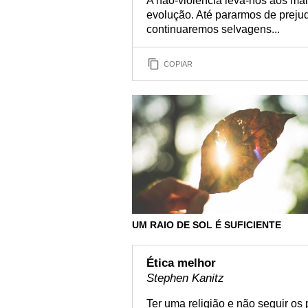
A não-violência leva-nos aos mais
evolução. Até pararmos de prejud
continuaremos selvagens...
COPIAR
UM RAIO DE SOL É SUFICIENTE
Ética melhor
Stephen Kanitz
Ter uma religião e não seguir os