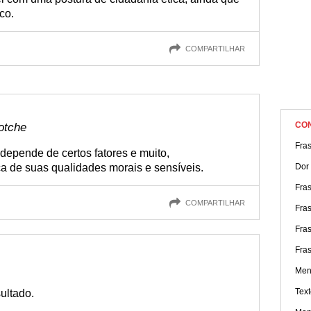
co.
COMPARTILHAR
CO
otche
Fra
depende de certos fatores e muito,
ça de suas qualidades morais e sensíveis.
Dor
Fra
COMPARTILHAR
Fras
Fra
Fras
Men
Text
sultado.