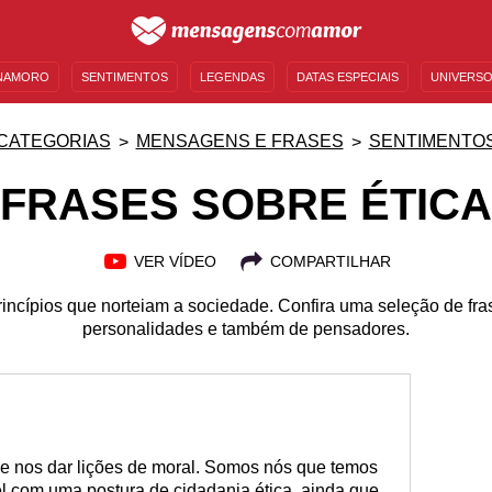
NAMORO
SENTIMENTOS
LEGENDAS
DATAS ESPECIAIS
UNIVERSO
MENSAGENS DE ANIVERSÁRIO
ENTRETENIMENTO
FAMOSOS
BÍBLIA
CATEGORIAS
MENSAGENS E FRASES
SENTIMENTO
FRASES SOBRE ÉTICA
VER VÍDEO
COMPARTILHAR
rincípios que norteiam a sociedade. Confira uma seleção de fra
personalidades e também de pensadores.
de nos dar lições de moral. Somos nós que temos
vel com uma postura de cidadania ética, ainda que