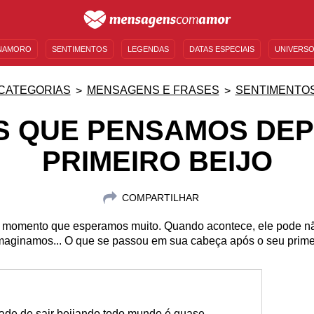
NAMORO
SENTIMENTOS
LEGENDAS
DATAS ESPECIAIS
UNIVERSO
MENSAGENS DE ANIVERSÁRIO
ENTRETENIMENTO
FAMOSOS
BÍBLIA
CATEGORIAS
MENSAGENS E FRASES
SENTIMENTO
S QUE PENSAMOS DEP
PRIMEIRO BEIJO
COMPARTILHAR
m momento que esperamos muito. Quando acontece, ele pode nã
maginamos... O que se passou em sua cabeça após o seu primei
tade de sair beijando todo mundo é quase