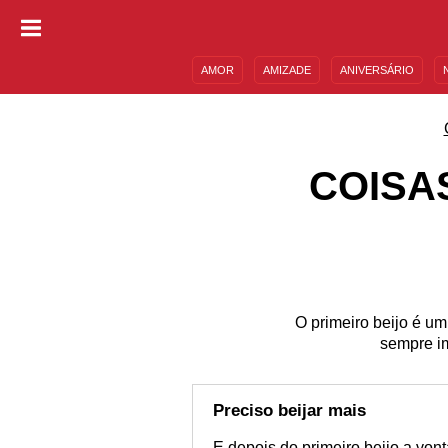
AMOR
AMIZADE
ANIVERSÁRIO
DESCULPAS
MENSAGENS E FRASES
COISA
O primeiro beijo é u
sempre i
Preciso beijar mais
E depois do primeiro beijo a von