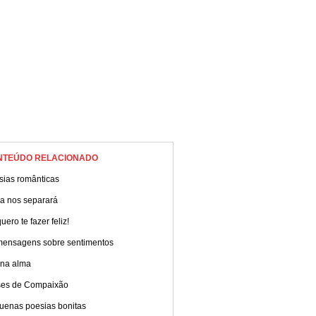
NTEÚDO RELACIONADO
sias românticas
a nos separará
uero te fazer feliz!
mensagens sobre sentimentos
 na alma
ses de Compaixão
uenas poesias bonitas