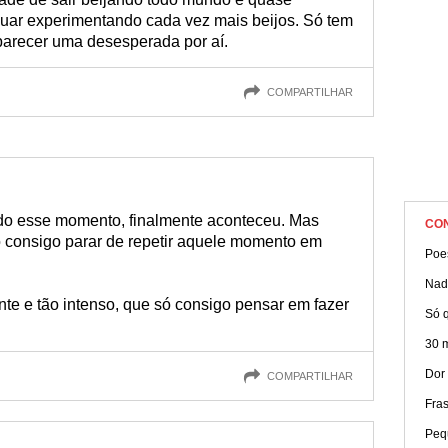
inuar experimentando cada vez mais beijos. Só tem
 parecer uma desesperada por aí.
COMPARTILHAR
do esse momento, finalmente aconteceu. Mas
CO
 consigo parar de repetir aquele momento em
Poe
Nad
ente e tão intenso, que só consigo pensar em fazer
Só q
30 
Dor
COMPARTILHAR
Fra
Peq