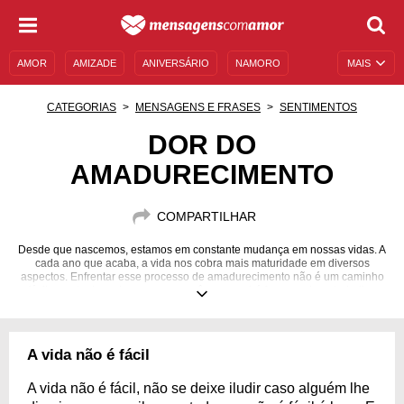
AMOR
AMIZADE
ANIVERSÁRIO
NAMORO
MAIS
SENTIMENTOS
LEGENDAS
DATAS ESPECIAIS
CATEGORIAS
MENSAGENS E FRASES
SENTIMENTOS
UNIVERSO FEMININO
AUTOAJUDA
DESCULPAS
DOR DO
AMADURECIMENTO
MENSAGENS E FRASES
MENSAGENS DE ANIVERSÁRIO
ENTRETENIMENTO
FAMOSOS
BÍBLIA
COMPARTILHAR
Desde que nascemos, estamos em constante mudança em nossas vidas. A
cada ano que acaba, a vida nos cobra mais maturidade em diversos
aspectos. Enfrentar esse processo de amadurecimento não é um caminho
fácil, mas tenha calma, porque você conseguirá fazer um bom trabalho.
A vida não é fácil
A vida não é fácil, não se deixe iludir caso alguém lhe