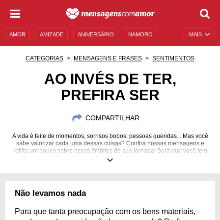
AMOR
AMIZADE
ANIVERSÁRIO
NAMORO
MAIS
SENTIMENTOS
LEGENDAS
DATAS ESPECIAIS
CATEGORIAS
MENSAGENS E FRASES
SENTIMENTOS
UNIVERSO FEMININO
AUTOAJUDA
DESCULPAS
AO INVÉS DE TER,
PREFIRA SER
MENSAGENS E FRASES
MENSAGENS DE ANIVERSÁRIO
ENTRETENIMENTO
FAMOSOS
BÍBLIA
COMPARTILHAR
A vida é feite de momentos, sorrisos bobos, pessoas queridas... Mas você
sabe valorizar cada uma dessas coisas? Confira nossas mensagens e
reflita um pouco sobre esses âmbitos de sua jornada! Será que você tem
vivido da melhor maneira?
Não levamos nada
Para que tanta preocupação com os bens materiais,