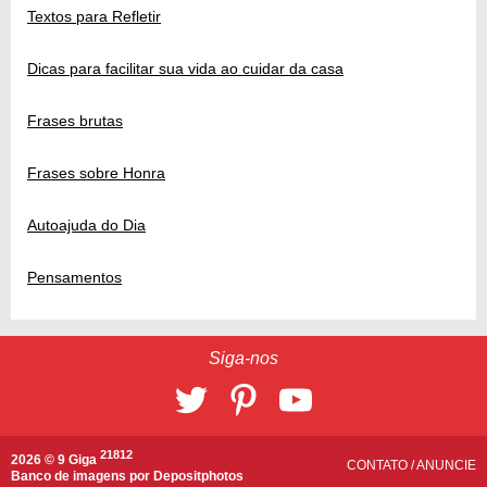
Textos para Refletir
Dicas para facilitar sua vida ao cuidar da casa
Frases brutas
Frases sobre Honra
Autoajuda do Dia
Pensamentos
Siga-nos
21812
2026 © 9 Giga
CONTATO
/
ANUNCIE
Banco de imagens por
Depositphotos