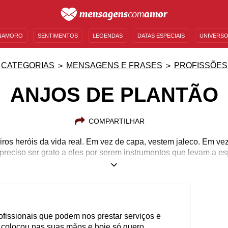
NAMORO
SENTIMENTOS
LEGENDAS
DATAS ESPECIAIS
UNIVERSO
MENSAGENS DE ANIVERSÁRIO
ENTRETENIMENTO
FAMOSOS
BÍBLIA
CATEGORIAS
MENSAGENS E FRASES
PROFISSÕES
ANJOS DE PLANTÃO
COMPARTILHAR
ros heróis da vida real. Em vez de capa, vestem jaleco. Em ve
preciso ser grato a eles por serem instrumentos que levam a 
vitalidade.
fissionais que podem nos prestar serviços e
 colocou nas suas mãos e hoje só quero