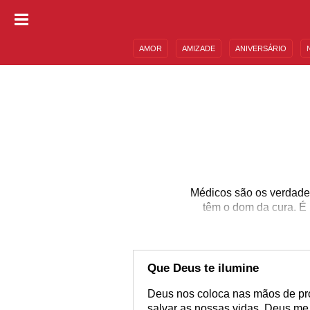
AMOR
AMIZADE
ANIVERSÁRIO
DESCULPAS
MENSAGENS E FRASES
Médicos são os verdadei
têm o dom da cura. É 
Que Deus te ilumine
Deus nos coloca nas mãos de pro
salvar as nossas vidas. Deus me