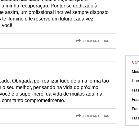
 na minha recuperação. Por ter se dedicado à
 assim, um profissional incrível sempre disposto
te ilumine e te reserve um futuro cada vez
 você.
COMPARTILHAR
CO
Médi
icado. Obrigada por realizar tudo de uma forma tão
Hom
r o seu melhor, pensando na vida do próximo.
Fra
 você é o super-herói da vida de muitos aqui na
Fra
ós com tanto comprometimento.
Fras
COMPARTILHAR
Fra