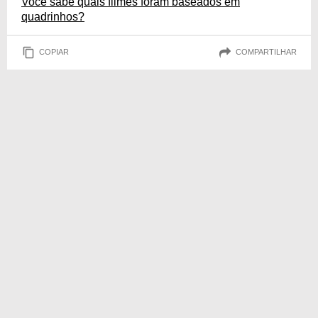
Você sabe quais filmes foram baseados em
quadrinhos?
COPIAR
COMPARTILHAR