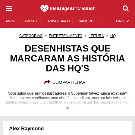
AMOR
AMIZADE
ANIVERSÁRIO
NAMORO
MAIS
SENTIMENTOS
LEGENDAS
DATAS ESPECIAIS
CATEGORIAS
ENTRETENIMENTO
LEITURA
HQ
UNIVERSO FEMININO
AUTOAJUDA
DESCULPAS
DESENHISTAS QUE
MARCARAM AS HISTÓRIA
MENSAGENS E FRASES
MENSAGENS DE ANIVERSÁRIO
DAS HQ'S
ENTRETENIMENTO
FAMOSOS
BÍBLIA
COMPARTILHAR
Você sabia que sem os ilustradores, o Superman talvez nunca existisse?
Muitas vezes creditamos uma obra à uma editora, mas por trás existem
muitos profissionais que trabalham na criação visual dos personagens. Por
isso, trouxemos alguns desenhistas que fizeram história nos quadrinhos!
Confira!
Alex Raymond