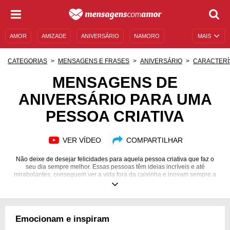
AMOR
AMIZADE
ANIVERSÁRIO
NAMORO
MAIS
SENTIMENTOS
LEGENDAS
DATAS ESPECIAIS
CATEGORIAS
MENSAGENS E FRASES
ANIVERSÁRIO
CARACTERÍ
UNIVERSO FEMININO
AUTOAJUDA
DESCULPAS
MENSAGENS DE
ANIVERSÁRIO PARA UMA
MENSAGENS E FRASES
MENSAGENS DE ANIVERSÁRIO
PESSOA CRIATIVA
ENTRETENIMENTO
FAMOSOS
BÍBLIA
VER VÍDEO
COMPARTILHAR
Não deixe de desejar felicidades para aquela pessoa criativa que faz o
seu dia sempre melhor. Essas pessoas têm ideias incríveis e até
mirabolantes, conseguem ver a vida fora da caixinha e inovam sempre a
forma de lidar com os obstáculos do dia a dia. Parabéns pelo seu dia e por
todos os outros!
Emocionam e inspiram