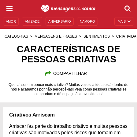
AMOR
AMIZADE
ANIVERSÁRIO
NAMORO
MAIS
SENTIMENTOS
LEGENDAS
DATAS ESPECIAIS
CATEGORIAS
MENSAGENS E FRASES
SENTIMENTOS
CRIATIVID
UNIVERSO FEMININO
AUTOAJUDA
DESCULPAS
CARACTERÍSTICAS DE
PESSOAS CRIATIVAS
MENSAGENS E FRASES
MENSAGENS DE ANIVERSÁRIO
ENTRETENIMENTO
FAMOSOS
BÍBLIA
COMPARTILHAR
Que tal ser um pouco mais criativo? Muitas vezes, a ideia está dentro de
nós e acabamos por não percebê-las! Veja como pessoas criativas se
comportam e dê espaço às novas ideias!
Criativos Arriscam
Arriscar faz parte do trabalho criativo e muitas pessoas
criativas são motivadas pelos riscos que tomam em