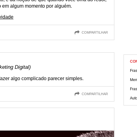
do em algum momento por alguém.
ividade
COMPARTILHAR
CO
eting Digital)
Fra
 fazer algo complicado parecer simples.
Men
Fras
COMPARTILHAR
Aut