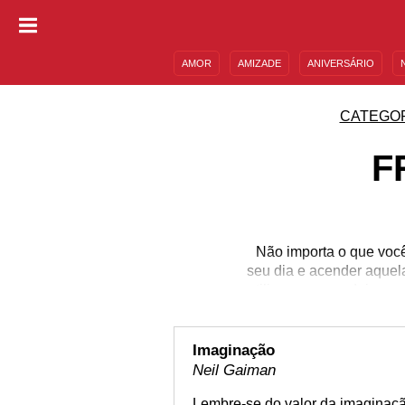
AMOR
AMIZADE
ANIVERSÁRIO
DESCULPAS
MENSAGENS E FRASES
CATEGO
F
Não importa o que você 
seu dia e acender aquel
utilizamos para deixar 
nada tem fim. E tud
inteligente e de acord
tudo o 
Imaginação
Neil Gaiman
Lembre-se do valor da imaginaçã