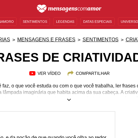
NAMORO
SENTIMENTOS
LEGENDAS
DATAS ESPECIAIS
UNIVERSO
MENSAGENS DE ANIVERSÁRIO
ENTRETENIMENTO
FAMOSOS
BÍBLIA
RIAS
MENSAGENS E FRASES
SENTIMENTOS
CRIA
RASES DE CRIATIVIDA
VER VÍDEO
COMPARTILHAR
faz, o que você estuda ou com o que você trabalha, ler frases c
a lâmpada imaginária que habita acima da sua cabeça. A criativ
a vida menos monótona e dar mais cores à ela (ou menos, é voc
o o que ousar acabar, podemos ler frases criativas e criar nov
o com o que somos e o quanto evoluímos. Ler algumas frases cri
que você precisa hoje para desengatar os seus projetos. Venha c
o, e da noção de que quando você olha ao redor,