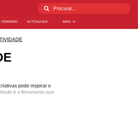
 FEMININO
AUTOAJUDA
MAIS
TIVIDADE
DE
riativas pode inspirar o
idade é a ferramenta que
ê quem decide). Com ela,
amente de forma mais
ativas talvez possa ser
onferir!