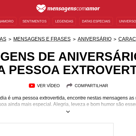
NAMORO
SENTIMENTOS
LEGENDAS
DATAS ESPECIAIS
UNIVERSO
MENSAGENS DE ANIVERSÁRIO
ENTRETENIMENTO
FAMOSOS
BÍBLIA
AS
MENSAGENS E FRASES
ANIVERSÁRIO
CARAC
GENS DE ANIVERSÁRI
A PESSOA EXTROVERT
VER VÍDEO
COMPARTILHAR
 dia é uma pessoa extrovertida, encontre nestas mensagens as
ssoa ainda mais especial. Alegria, leveza e bom humor são ess
scolha os parabéns que mais combina com quem faz aniversári