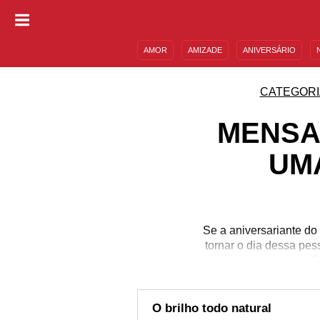
AMOR
AMIZADE
ANIVERSÁRIO
DESCULPAS
MENSAGENS E FRASES
CATEGORI
MENSA
UM
Se a aniversariante do
tornar o dia dessa pe
E
O brilho todo natural