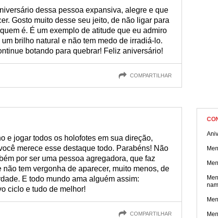
aniversário dessa pessoa expansiva, alegre e que
. Gosto muito desse seu jeito, de não ligar para
 quem é. É um exemplo de atitude que eu admiro
um brilho natural e não tem medo de irradiá-lo.
ntinue botando para quebrar! Feliz aniversário!
COMPARTILHAR
CO
Aniv
 e jogar todos os holofotes em sua direção,
e você merece esse destaque todo. Parabéns! Não
Men
mbém por ser uma pessoa agregadora, que faz
Men
 não tem vergonha de aparecer, muito menos, de
Men
erdade. E todo mundo ama alguém assim:
nam
vo ciclo e tudo de melhor!
Men
COMPARTILHAR
Men