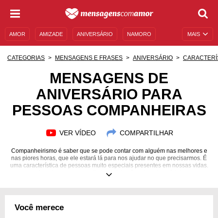
AMOR
AMIZADE
ANIVERSÁRIO
NAMORO
MAIS
SENTIMENTOS
LEGENDAS
DATAS ESPECIAIS
CATEGORIAS
MENSAGENS E FRASES
ANIVERSÁRIO
CARACTERÍ
UNIVERSO FEMININO
AUTOAJUDA
DESCULPAS
MENSAGENS DE
ANIVERSÁRIO PARA
MENSAGENS E FRASES
MENSAGENS DE ANIVERSÁRIO
PESSOAS COMPANHEIRAS
ENTRETENIMENTO
FAMOSOS
BÍBLIA
VER VÍDEO
COMPARTILHAR
Companheirismo é saber que se pode contar com alguém nas melhores e
nas piores horas, que ele estará lá para nos ajudar no que precisarmos. É
uma característica de pessoas muito especiais presentes em nossas vidas.
Agradeça com estas lindas felicitações de aniversário!
Você merece