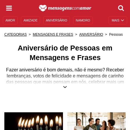
AMOR
AMIZADE
ANIVERSÁRIO
NAMORO
MAIS
SENTIMENTOS
LEGENDAS
DATAS ESPECIAIS
Pessoas
CATEGORIAS
MENSAGENS E FRASES
ANIVERSÁRIO
UNIVERSO FEMININO
AUTOAJUDA
DESCULPAS
Aniversário de Pessoas em
MENSAGENS E FRASES
MENSAGENS DE ANIVERSÁRIO
Mensagens e Frases
ENTRETENIMENTO
FAMOSOS
BÍBLIA
Fazer aniversário é bom demais, não é mesmo? Receber
lembranças, votos de felicidade e mensagens de carinho
das pessoas que mais pensam em nós, celebrar mais um
ano de vida com uma bela festa ou apenas desejar o
melhor para o futuro... Aniversário é um sinônimo de
alegria!
Se você quer ver as pessoas que ama ainda mais felizes
nessa data tão especial, que tal enviar emocionantes
mensagens de aniversário a elas? Pode contar conosco