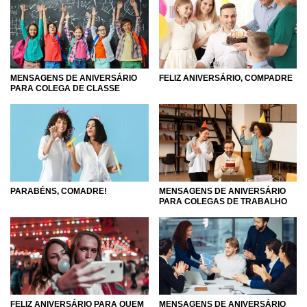
compadre que completam mais um ano? O padrinho ou
madrinha dos seus filhos merecem mensagens muito
especiais. Basta procurar e o recado de feliz aniversário
perfeito logo irá encontrar o destinatário perfeito. Entre
tantas opções, aniversários repletos de alegria não irão
FELIZ ANIVERSÁRIO, COMPADRE
MENSAGENS DE ANIVERSÁRIO
faltar no seu ano!
PARA COLEGA DE CLASSE
MENSAGENS DE ANIVERSÁRIO
PARABÉNS, COMADRE!
PARA COLEGAS DE TRABALHO
FELIZ ANIVERSÁRIO PARA QUEM
MENSAGENS DE ANIVERSÁRIO