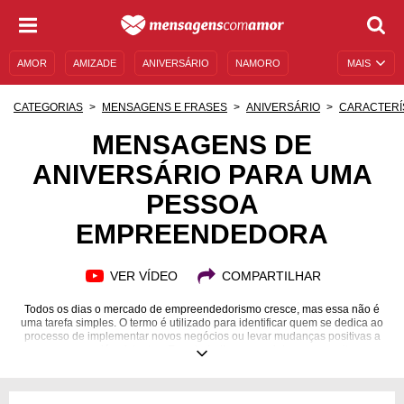
AMOR
AMIZADE
ANIVERSÁRIO
NAMORO
MAIS
SENTIMENTOS
LEGENDAS
DATAS ESPECIAIS
CATEGORIAS
MENSAGENS E FRASES
ANIVERSÁRIO
CARACTERÍ
UNIVERSO FEMININO
AUTOAJUDA
DESCULPAS
MENSAGENS DE
ANIVERSÁRIO PARA UMA
MENSAGENS E FRASES
MENSAGENS DE ANIVERSÁRIO
PESSOA
ENTRETENIMENTO
FAMOSOS
BÍBLIA
EMPREENDEDORA
VER VÍDEO
COMPARTILHAR
Todos os dias o mercado de empreendedorismo cresce, mas essa não é
uma tarefa simples. O termo é utilizado para identificar quem se dedica ao
processo de implementar novos negócios ou levar mudanças positivas a
empresas já existentes. Esse trabalho essencial merece muito
reconhecimento e motivação, ainda mais no dia do aniversário dessas
pessoas tão batalhadoras. Confira estas mensagens de aniversário para
uma pessoa empreendedora e inspire-se. Com certeza uma dessas