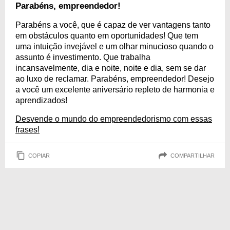
mensagens é capaz de transmitir suas felicitações de forma poderosa e
Parabéns, empreendedor!
especial, tornando o dia dessa pessoa ainda mais iluminado!
Parabéns a você, que é capaz de ver vantagens tanto
em obstáculos quanto em oportunidades! Que tem
uma intuição invejável e um olhar minucioso quando o
assunto é investimento. Que trabalha
incansavelmente, dia e noite, noite e dia, sem se dar
ao luxo de reclamar. Parabéns, empreendedor! Desejo
a você um excelente aniversário repleto de harmonia e
aprendizados!
Desvende o mundo do empreendedorismo com essas
frases!
COPIAR
COMPARTILHAR