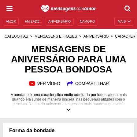
AMOR
AMIZADE
ANIVERSÁRIO
NAMORO
MAIS
SENTIMENTOS
LEGENDAS
DATAS ESPECIAIS
CATEGORIAS
MENSAGENS E FRASES
ANIVERSÁRIO
CARACTERÍ
UNIVERSO FEMININO
AUTOAJUDA
DESCULPAS
MENSAGENS DE
ANIVERSÁRIO PARA UMA
MENSAGENS E FRASES
MENSAGENS DE ANIVERSÁRIO
PESSOA BONDOSA
ENTRETENIMENTO
FAMOSOS
BÍBLIA
VER VÍDEO
COMPARTILHAR
A bondade é uma característica muito admirada por todos, ainda mais
quando ela surge de maneira sincera, nas pequenas atitudes com o
próximo. No dia do aniversário da pessoa mais bondosa que você
conhece, prepare belas mensagens de aniversário para celebrar mais um
ano de vida desse grande coração!
Forma da bondade