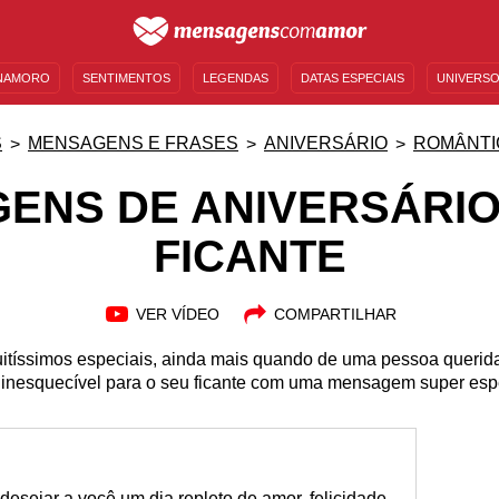
NAMORO
SENTIMENTOS
LEGENDAS
DATAS ESPECIAIS
UNIVERSO
MENSAGENS DE ANIVERSÁRIO
ENTRETENIMENTO
FAMOSOS
BÍBLIA
S
MENSAGENS E FRASES
ANIVERSÁRIO
ROMÂNTI
ENS DE ANIVERSÁRIO
FICANTE
VER VÍDEO
COMPARTILHAR
uitíssimos especiais, ainda mais quando de uma pessoa querida
 inesquecível para o seu ficante com uma mensagem super espe
desejar a você um dia repleto de amor, felicidade