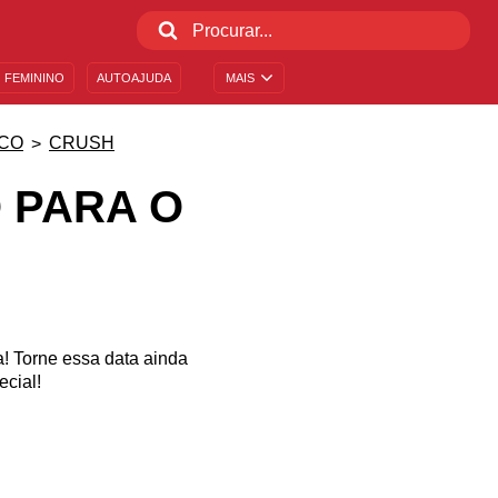
 FEMININO
AUTOAJUDA
MAIS
CO
CRUSH
 PARA O
! Torne essa data ainda
cial!