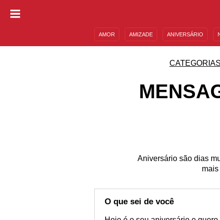
AMOR
AMIZADE
ANIVERSÁRIO
DESCULPAS
MENSAGENS E FRASES
CATEGORIA
MENSAG
Aniversário são dias m
mais
O que sei de você
Hoje é o seu aniversário e quero 