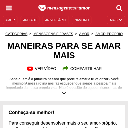
AMOR
AMIZADE
ANIVERSÁRIO
NAMORO
MAIS
SENTIMENTOS
LEGENDAS
DATAS ESPECIAIS
CATEGORIAS
MENSAGENS E FRASES
AMOR
AMOR-PRÓPRIO
UNIVERSO FEMININO
AUTOAJUDA
DESCULPAS
MANEIRAS PARA SE AMAR
MAIS
MENSAGENS E FRASES
MENSAGENS DE ANIVERSÁRIO
ENTRETENIMENTO
FAMOSOS
BÍBLIA
VER VÍDEO
COMPARTILHAR
Sabe quem é a primeira pessoa que pode te amar e te valorizar? Você
mesmo! A nossa rotina nos faz esquecer que somos a pessoa mais
importante da nossa própria vida. Não é questão de egocentrismo, mas de
ser autoconfiante e acreditar na sua própria capacidade e perseguir seus
objetivos!
Conheça-se melhor!
Para conseguir desenvolver mais o seu amor-próprio,