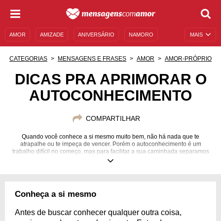
AMOR
AMIZADE
ANIVERSÁRIO
NAMORO
MAIS
SENTIMENTOS
LEGENDAS
DATAS ESPECIAIS
CATEGORIAS
MENSAGENS E FRASES
AMOR
AMOR-PRÓPRIO
UNIVERSO FEMININO
AUTOAJUDA
DESCULPAS
DICAS PRA APRIMORAR O
AUTOCONHECIMENTO
MENSAGENS E FRASES
MENSAGENS DE ANIVERSÁRIO
ENTRETENIMENTO
FAMOSOS
BÍBLIA
COMPARTILHAR
Quando você conhece a si mesmo muito bem, não há nada que te
atrapalhe ou te impeça de vencer. Porém o autoconhecimento é um
trabalho difícil no começo, mas para facilitar a sua caminhada separamos
algumas dicas para que você comece esse aprofundamento no seu eu
interior.
Conheça a si mesmo
Antes de buscar conhecer qualquer outra coisa,