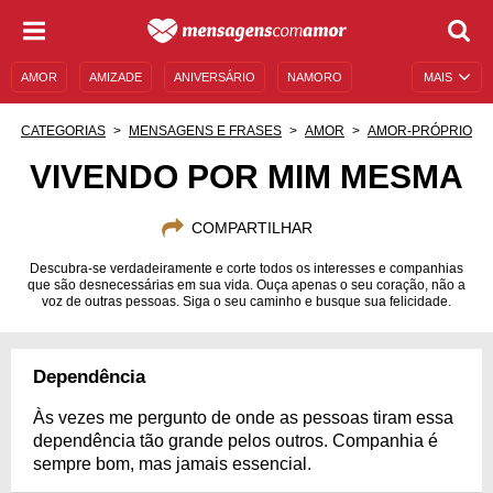
AMOR
AMIZADE
ANIVERSÁRIO
NAMORO
MAIS
SENTIMENTOS
LEGENDAS
DATAS ESPECIAIS
CATEGORIAS
MENSAGENS E FRASES
AMOR
AMOR-PRÓPRIO
UNIVERSO FEMININO
AUTOAJUDA
DESCULPAS
VIVENDO POR MIM MESMA
MENSAGENS E FRASES
MENSAGENS DE ANIVERSÁRIO
COMPARTILHAR
ENTRETENIMENTO
FAMOSOS
BÍBLIA
Descubra-se verdadeiramente e corte todos os interesses e companhias
que são desnecessárias em sua vida. Ouça apenas o seu coração, não a
voz de outras pessoas. Siga o seu caminho e busque sua felicidade.
Dependência
Às vezes me pergunto de onde as pessoas tiram essa
dependência tão grande pelos outros. Companhia é
sempre bom, mas jamais essencial.