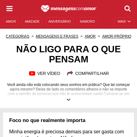
AMOR
AMIZADE
ANIVERSÁRIO
NAMORO
MAIS
SENTIMENTOS
LEGENDAS
DATAS ESPECIAIS
CATEGORIAS
MENSAGENS E FRASES
AMOR
AMOR-PRÓPRIO
UNIVERSO FEMININO
AUTOAJUDA
DESCULPAS
NÃO LIGO PARA O QUE
PENSAM
MENSAGENS E FRASES
MENSAGENS DE ANIVERSÁRIO
ENTRETENIMENTO
FAMOSOS
BÍBLIA
VER VÍDEO
COMPARTILHAR
Você ainda não está colocando seus sonhos em prática? Que tal começar
agora mesmo? Deixe de lado os comentários alheios e não se importe
com a opinião de pessoas que não te acrescentam nada! Coloque-se em
primeiro lugar e viva de acordo com seus próprios ideais.
Foco no que realmente importa
Minha energia é preciosa demais para ser gasta com