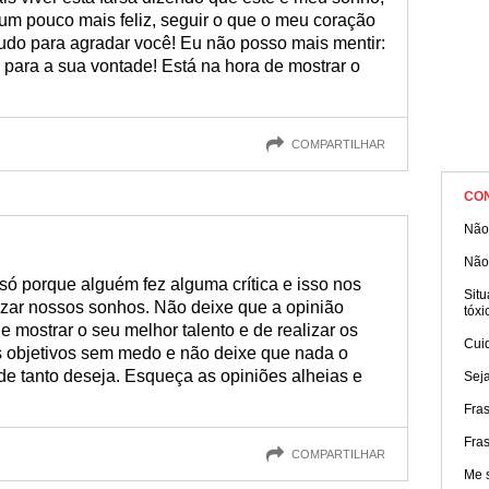
um pouco mais feliz, seguir o que o meu coração
udo para agradar você! Eu não posso mais mentir:
para a sua vontade! Está na hora de mostrar o
COMPARTILHAR
CO
Não
Não
só porque alguém fez alguma crítica e isso nos
Sit
izar nossos sonhos. Não deixe que a opinião
tóxi
de mostrar o seu melhor talento e de realizar os
Cuid
s objetivos sem medo e não deixe que nada o
e tanto deseja. Esqueça as opiniões alheias e
Seja
Fra
Fra
COMPARTILHAR
Me s