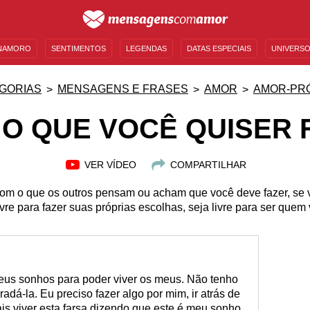
NAMORO
SENTIMENTOS
LEGENDAS
DATAS ESPECIAIS
UNIVERSO
MENSAGENS DE ANIVERSÁRIO
ENTRETENIMENTO
FAMOSOS
BÍBLIA
GORIAS
MENSAGENS E FRASES
AMOR
AMOR-PR
 O QUE VOCÊ QUISER 
VER VÍDEO
COMPARTILHAR
om o que os outros pensam ou acham que você deve fazer, se 
ivre para fazer suas próprias escolhas, seja livre para ser quem
eus sonhos para poder viver os meus. Não tenho
radá-la. Eu preciso fazer algo por mim, ir atrás de
 viver esta farsa dizendo que este é meu sonho,