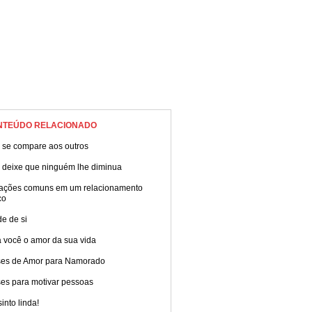
NTEÚDO RELACIONADO
 se compare aos outros
 deixe que ninguém lhe diminua
uações comuns em um relacionamento
co
e de si
 você o amor da sua vida
ses de Amor para Namorado
ses para motivar pessoas
into linda!