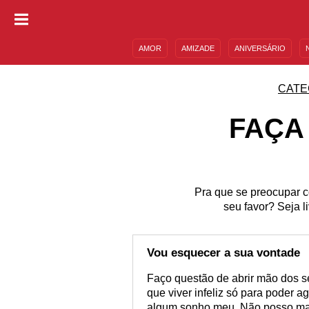
AMOR
AMIZADE
ANIVERSÁRIO
DESCULPAS
MENSAGENS E FRASES
CATE
FAÇA
Pra que se preocupar c
seu favor? Seja l
Vou esquecer a sua vontade
Faço questão de abrir mão dos s
que viver infeliz só para poder ag
algum sonho meu. Não posso mais