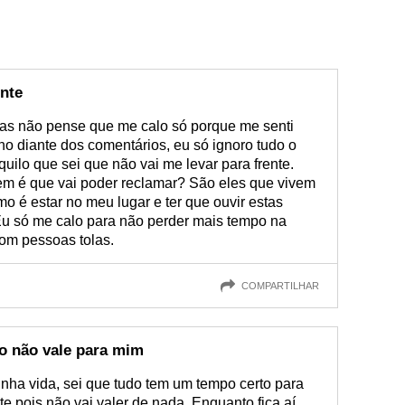
nte
Mas não pense que me calo só porque me senti
o diante dos comentários, eu só ignoro tudo o
uilo que sei que não vai me levar para frente.
em é que vai poder reclamar? São eles que vivem
o é estar no meu lugar e ter que ouvir estas
 Eu só me calo para não perder mais tempo na
com pessoas tolas.
COMPARTILHAR
o não vale para mim
nha vida, sei que tudo tem um tempo certo para
e pois não vai valer de nada. Enquanto fica aí