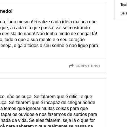
Text
 medo!
Sej
ida, tudo mesmo! Realize cada ideia maluca que
a que, a cada dia que passa, vai se mostrando
ão desista de nada! Não tenha medo de chegar lá!
o, tudo o que a sua mente e o seu coração
seja, diga a todos o seu sonho e não ligue para
COMPARTILHAR
o, não os ouça. Se falarem que é difícil e que
ouça. Se falarem que é incapaz de chegar aonde
da temos que ignorar muitas coisas para que
 tapar os ouvidos e nos fazermos de surdos para
ada da vida. Se eles falarem, seja lá o que for,
ocê para saberem o que realmente se passa na