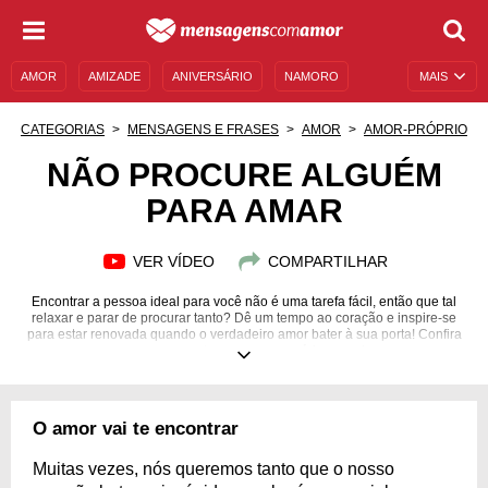
AMOR
AMIZADE
ANIVERSÁRIO
NAMORO
MAIS
SENTIMENTOS
LEGENDAS
DATAS ESPECIAIS
CATEGORIAS
MENSAGENS E FRASES
AMOR
AMOR-PRÓPRIO
UNIVERSO FEMININO
AUTOAJUDA
DESCULPAS
NÃO PROCURE ALGUÉM
PARA AMAR
MENSAGENS E FRASES
MENSAGENS DE ANIVERSÁRIO
ENTRETENIMENTO
FAMOSOS
BÍBLIA
VER VÍDEO
COMPARTILHAR
Encontrar a pessoa ideal para você não é uma tarefa fácil, então que tal
relaxar e parar de procurar tanto? Dê um tempo ao coração e inspire-se
para estar renovada quando o verdadeiro amor bater à sua porta! Confira
nossas mensagens e encontre a paz necessária para dar esse passo.
O amor vai te encontrar
Muitas vezes, nós queremos tanto que o nosso