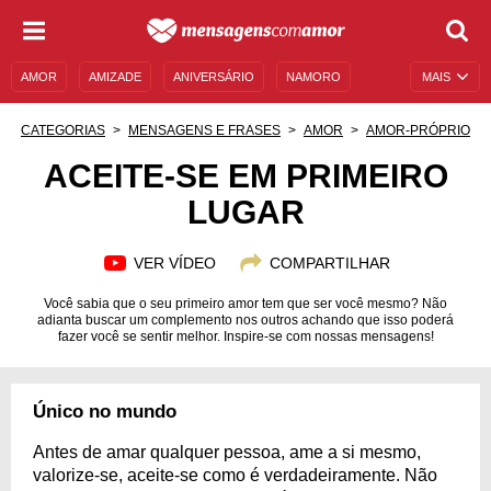
AMOR
AMIZADE
ANIVERSÁRIO
NAMORO
MAIS
SENTIMENTOS
LEGENDAS
DATAS ESPECIAIS
CATEGORIAS
MENSAGENS E FRASES
AMOR
AMOR-PRÓPRIO
UNIVERSO FEMININO
AUTOAJUDA
DESCULPAS
ACEITE-SE EM PRIMEIRO
LUGAR
MENSAGENS E FRASES
MENSAGENS DE ANIVERSÁRIO
ENTRETENIMENTO
FAMOSOS
BÍBLIA
VER VÍDEO
COMPARTILHAR
Você sabia que o seu primeiro amor tem que ser você mesmo? Não
adianta buscar um complemento nos outros achando que isso poderá
fazer você se sentir melhor. Inspire-se com nossas mensagens!
Único no mundo
Antes de amar qualquer pessoa, ame a si mesmo,
valorize-se, aceite-se como é verdadeiramente. Não