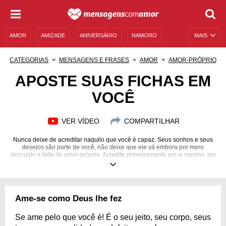
AMOR
AMIZADE
ANIVERSÁRIO
NAMORO
MAIS
SENTIMENTOS
LEGENDAS
DATAS ESPECIAIS
CATEGORIAS
MENSAGENS E FRASES
AMOR
AMOR-PRÓPRIO
UNIVERSO FEMININO
AUTOAJUDA
DESCULPAS
APOSTE SUAS FICHAS EM
VOCÊ
MENSAGENS E FRASES
MENSAGENS DE ANIVERSÁRIO
ENTRETENIMENTO
FAMOSOS
BÍBLIA
VER VÍDEO
COMPARTILHAR
Nunca deixe de acreditar naquilo que você é capaz. Seus sonhos e seus
desejos são parte de você, não deixe que ele vá embora por mero
descuido e falta de amor-próprio. Acredite primeiramente em si mesmo, em
seu potencial e eleve seu espírito!
Ame-se como Deus lhe fez
Se ame pelo que você é! É o seu jeito, seu corpo, seus