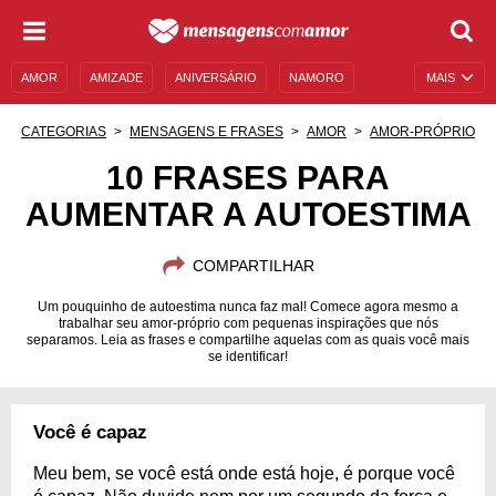
AMOR
AMIZADE
ANIVERSÁRIO
NAMORO
MAIS
SENTIMENTOS
LEGENDAS
DATAS ESPECIAIS
CATEGORIAS
MENSAGENS E FRASES
AMOR
AMOR-PRÓPRIO
UNIVERSO FEMININO
AUTOAJUDA
DESCULPAS
10 FRASES PARA
AUMENTAR A AUTOESTIMA
MENSAGENS E FRASES
MENSAGENS DE ANIVERSÁRIO
ENTRETENIMENTO
FAMOSOS
BÍBLIA
COMPARTILHAR
Um pouquinho de autoestima nunca faz mal! Comece agora mesmo a
trabalhar seu amor-próprio com pequenas inspirações que nós
separamos. Leia as frases e compartilhe aquelas com as quais você mais
se identificar!
Você é capaz
Meu bem, se você está onde está hoje, é porque você