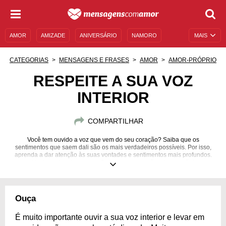
AMOR
AMIZADE
ANIVERSÁRIO
NAMORO
MAIS
SENTIMENTOS
LEGENDAS
DATAS ESPECIAIS
CATEGORIAS
MENSAGENS E FRASES
AMOR
AMOR-PRÓPRIO
UNIVERSO FEMININO
AUTOAJUDA
DESCULPAS
RESPEITE A SUA VOZ
INTERIOR
MENSAGENS E FRASES
MENSAGENS DE ANIVERSÁRIO
ENTRETENIMENTO
FAMOSOS
BÍBLIA
COMPARTILHAR
Você tem ouvido a voz que vem do seu coração? Saiba que os
sentimentos que saem dali são os mais verdadeiros possíveis. Por isso,
aprenda a dar atenção às suas vontades e sentimentos mais profundos.
Venha se inspirar para refletir com as emoções do coração!
Ouça
É muito importante ouvir a sua voz interior e levar em