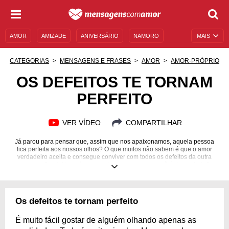
AMOR
AMIZADE
ANIVERSÁRIO
NAMORO
MAIS
SENTIMENTOS
LEGENDAS
DATAS ESPECIAIS
CATEGORIAS
MENSAGENS E FRASES
AMOR
AMOR-PRÓPRIO
UNIVERSO FEMININO
AUTOAJUDA
DESCULPAS
OS DEFEITOS TE TORNAM
PERFEITO
MENSAGENS E FRASES
MENSAGENS DE ANIVERSÁRIO
ENTRETENIMENTO
FAMOSOS
BÍBLIA
VER VÍDEO
COMPARTILHAR
Já parou para pensar que, assim que nos apaixonamos, aquela pessoa
fica perfeita aos nossos olhos? O que muitos não sabem é que o amor
verdadeiro aceita e consegue conviver com todos os defeitos da outra
pessoa. Que tal também aprender a amar quem você é de verdade?
Os defeitos te tornam perfeito
É muito fácil gostar de alguém olhando apenas as