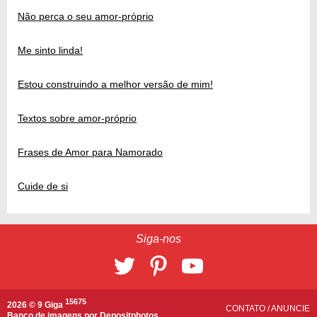
Não perca o seu amor-próprio
Me sinto linda!
Estou construindo a melhor versão de mim!
Textos sobre amor-próprio
Frases de Amor para Namorado
Cuide de si
Siga-nos
15675
2026 © 9 Giga
CONTATO
/
ANUNCIE
Banco de imagens por
Depositphotos