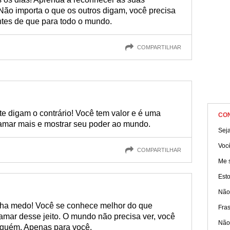
Não importa o que os outros digam, você precisa
tes de que para todo o mundo.
COMPARTILHAR
te digam o contrário! Você tem valor e é uma
CO
 amar mais e mostrar seu poder ao mundo.
Seja
Voc
COMPARTILHAR
Me s
Esto
Não
nha medo! Você se conhece melhor do que
Fra
mar desse jeito. O mundo não precisa ver, você
Não
nguém. Apenas para você.