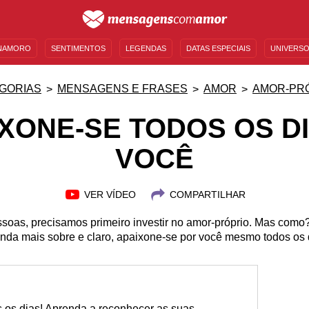
NAMORO
SENTIMENTOS
LEGENDAS
DATAS ESPECIAIS
UNIVERSO
MENSAGENS DE ANIVERSÁRIO
ENTRETENIMENTO
FAMOSOS
BÍBLIA
GORIAS
MENSAGENS E FRASES
AMOR
AMOR-PR
XONE-SE TODOS OS D
VOCÊ
VER VÍDEO
COMPARTILHAR
soas, precisamos primeiro investir no amor-próprio. Mas com
nda mais sobre e claro, apaixone-se por você mesmo todos os 
s os dias! Aprenda a reconhecer as suas