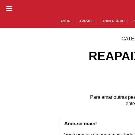
AMOR
AMIZADE
ANIVERSÁRIO
DESCULPAS
MENSAGENS E FRASES
CATE
REAPAI
Para amar outras pes
ente
Ame-se mais!
Você precisa se amar mais, todo